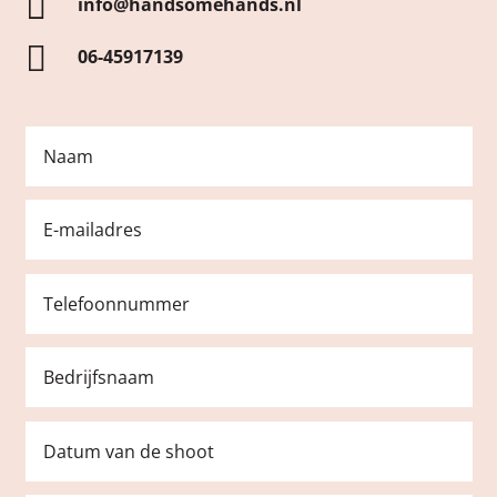

info@handsomehands.nl

06-45917139