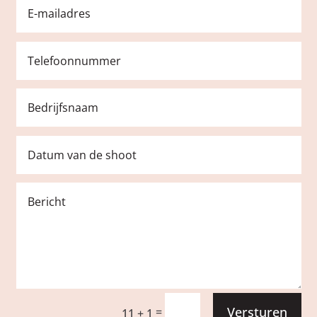
Versturen
=
11 + 1